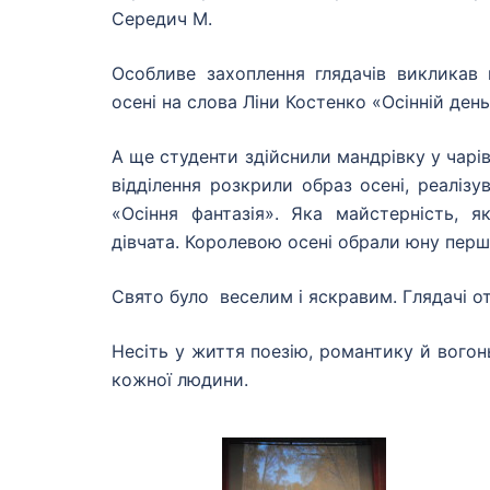
Середич М.
Особливе захоплення глядачів викликав 
осені на слова Ліни Костенко «Осінній день
А ще студенти здійснили мандрівку у чарі
відділення розкрили образ осені, реаліз
«Осіння фантазія». Яка майстерність, як
дівчата. Королевою осені обрали юну пер
Свято було веселим і яскравим. Глядачі о
Несіть у життя поезію, романтику й вогонь
кожної людини.