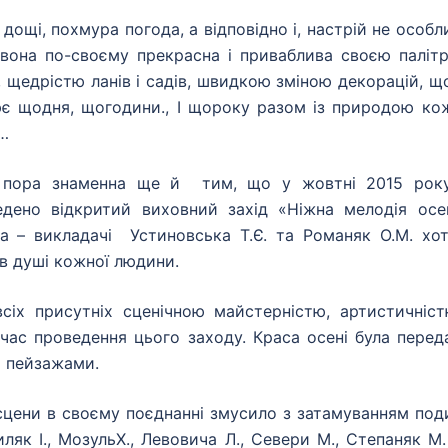
 дощі, похмура погода, а відповідно і, настрій не особл
вона по-своєму прекрасна і приваблива своєю паліт
, щедрістю ланів і садів, швидкою зміною декорацій, що
нює щодня, щогодини., І щороку разом із природою ко
д…
ця пора знаменна ще й тим, що у жовтні 2015 рок
ено відкритий виховний захід «Ніжна мелодія осен
а – викладачі Устиновська Т.Є. та Романяк О.М. хот
в душі кожної людини.
іх присутніх сценічною майстерністю, артистичніст
час проведення цього заходу. Краса осені була перед
и пейзажами.
сцени в своєму поєднанні змусило з затамуванням под
ляк І., МозульХ., Левовича Л., Севери М., Степаняк М.