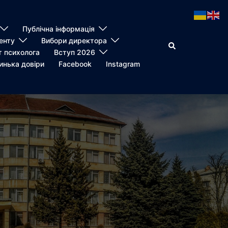
Публічна інформація
енту
Вибори директора
Пошук
т психолога
Вступ 2026
инька довіри
Facebook
Instagram