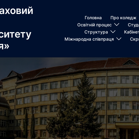
аховий
Головна
Про коледж
Освітній процес
Студ
ситету
Структура
Кабіне
Міжнародна співпраця
Скр
я»