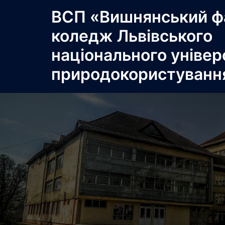
Перейти
ВСП «Вишнянський ф
до
коледж Львівського
вмісту
національного універ
природокористуванн