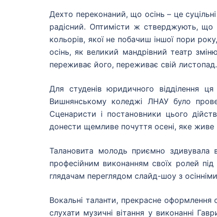
Дехто переконаний, що осінь – це суцільні
радісний. Оптимісти ж стверджують, що 
кольорів, якої не побачиш іншої пори року
осінь, як великий мандрівний театр змі
переживає його, переживає свій листопа
Для студенів юридичного відділення 
Вишнянському коледжі ЛНАУ було провед
Сценаристи і постановники цього дійств
донести щемливе почуття осені, яке живе 
Талановита молодь приємно здивувала вс
професійним виконанням своїх ролей під 
глядачам переглядом слайд-шоу з осіннім
Вокальні таланти, прекрасне оформлення 
слухати музичні вітання у виконанні Гаври