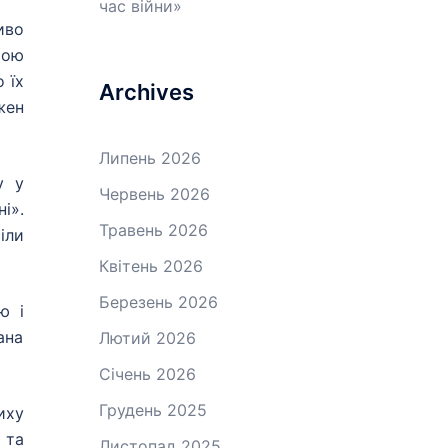
час війни»
иво
рою
 їх
Archives
жен
Липень 2026
у у
Червень 2026
і».
Травень 2026
іли
Квітень 2026
Березень 2026
ю і
ана
Лютий 2026
Січень 2026
Грудень 2025
иху
 та
Листопад 2025