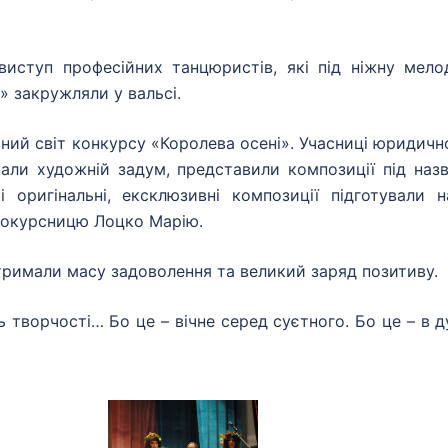
виступ професійних танцюристів, які під ніжну мело
» закружляли у вальсі.
вний світ конкурсу «Королева осені». Учасниці юридичн
ували художній задум, представили композиції під наз
і оригінальні, ексклюзивні композиції підготували н
шокурсницю Лоцко Марію.
тримали масу задоволення та великий заряд позитиву.
 творчості… Бо це – вічне серед суєтного. Бо це – в д