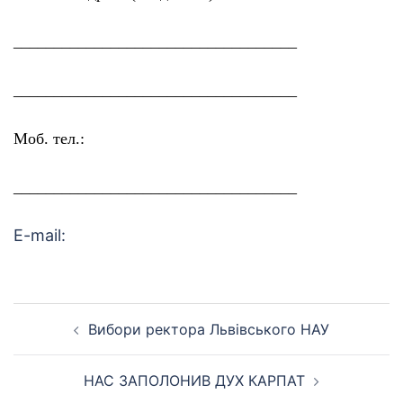
___________________________________
___________________________________
Моб. тел.:
___________________________________
E-mail:
Навігація
Вибори ректора Львівського НАУ
по
запису
НАС ЗАПОЛОНИВ ДУХ КАРПАТ