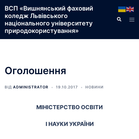
Перейти
ВСП «Вишнянський фаховий
до
коледж Львівського
Пошук
Пер
вмісту
національного університету
ме
природокористування»
Оголошення
ВІД
ADMINISTRATOR
19.10.2017
НОВИНИ
МІНІСТЕРСТВО ОСВІТИ
І НАУКИ УКРАЇНИ