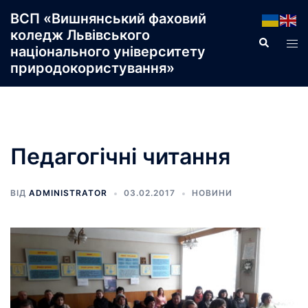
Перейти
ВСП «Вишнянський фаховий
до
коледж Львівського
Пошук
Пер
вмісту
національного університету
ме
природокористування»
Педагогічні читання
ВІД
ADMINISTRATOR
03.02.2017
НОВИНИ