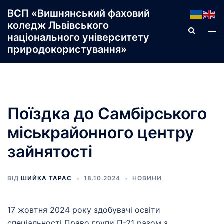
Перейти
ВСП «Вишнянський фаховий
до
коледж Львівського
Пошук
Пер
вмісту
національного університету
ме
природокористування»
Поїздка до Самбірського
міськрайонного центру
зайнятості
ВІД
ШИЙКА ТАРАС
18.10.2024
НОВИНИ
17 жовтня 2024 року здобувачі освіти
спеціальності Право групи П-21 разом з