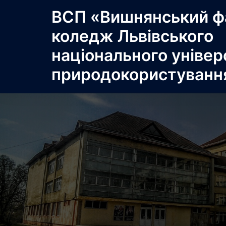
Перейти
ВСП «Вишнянський ф
до
коледж Львівського
вмісту
національного універ
природокористуванн