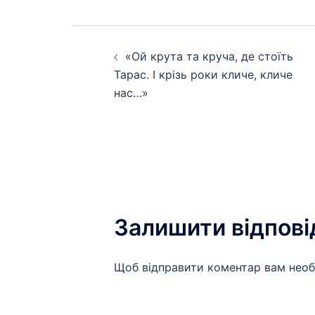
Навігація
«Ой крута та круча, де стоїть
по
Тарас. І крізь роки кличе, кличе
нас…»
запису
Залишити відпові
Щоб відправити коментар вам нео