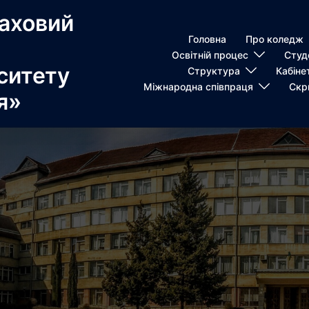
аховий
Головна
Про коледж
Освітній процес
Студ
ситету
Структура
Кабіне
Міжнародна співпраця
Скр
я»