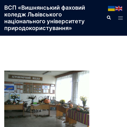
Перейти
ВСП «Вишнянський фаховий
до
коледж Львівського
Пошук
Пер
вмісту
національного університету
ме
природокористування»