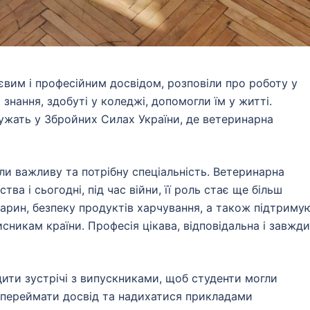
євим і професійним досвідом, розповіли про роботу у
знання, здобуті у коледжі, допомогли їм у житті.
ужать у Збройних Силах України, де ветеринарна
и важливу та потрібну спеціальність. Ветеринарна
ва і сьогодні, під час війни, її роль стає ще більш
варин, безпеку продуктів харчування, а також підтриму
никам країни. Професія цікава, відповідальна і завжди
ити зустрічі з випускниками, щоб студенти могли
 переймати досвід та надихатися прикладами