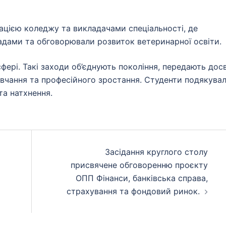
трацією коледжу та викладачами спеціальності, де
гадами та обговорювали розвиток ветеринарної освіти.
фері. Такі заходи об’єднують покоління, передають дос
авчання та професійного зростання. Студенти подякува
та натхнення.
Засідання круглого столу
присвячене обговоренню проєкту
ОПП Фінанси, банківська справа,
страхування та фондовий ринок.