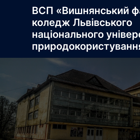
Перейти
ВСП «Вишнянський ф
до
коледж Львівського
вмісту
національного універ
природокористуванн