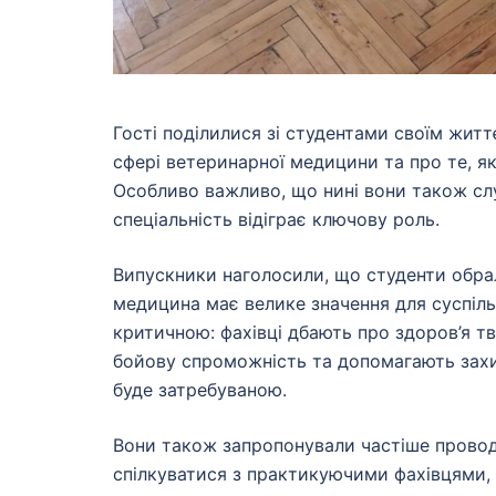
Гості поділилися зі студентами своїм житт
сфері ветеринарної медицини та про те, як 
Особливо важливо, що нині вони також сл
спеціальність відіграє ключову роль.
Випускники наголосили, що студенти обрал
медицина має велике значення для суспільст
критичною: фахівці дбають про здоров’я т
бойову спроможність та допомагають захис
буде затребуваною.
Вони також запропонували частіше провод
спілкуватися з практикуючими фахівцями,