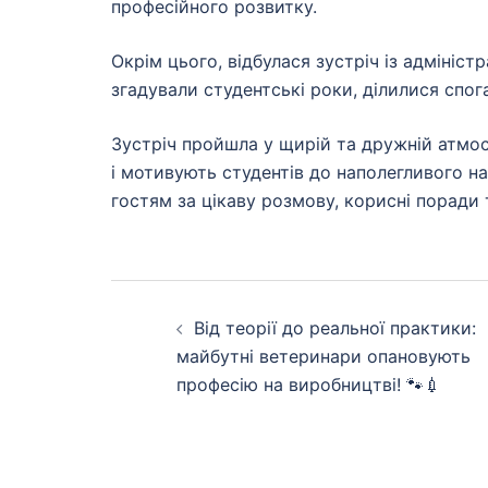
професійного розвитку.
Окрім цього, відбулася зустріч із адмініс
згадували студентські роки, ділилися спо
Зустріч пройшла у щирій та дружній атмос
і мотивують студентів до наполегливого н
гостям за цікаву розмову, корисні поради 
Навігація
Від теорії до реальної практики:
по
майбутні ветеринари опановують
професію на виробництві! 🐾💉
запису