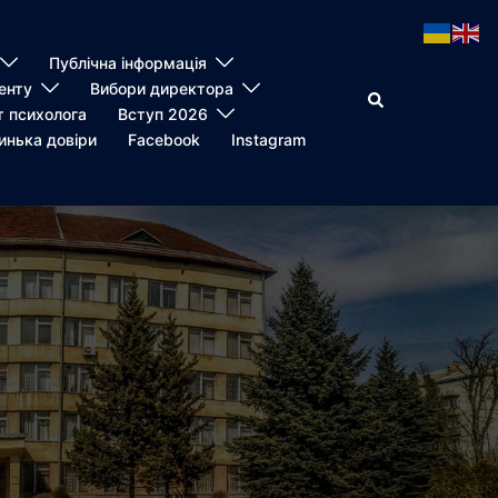
Публічна інформація
енту
Вибори директора
Пошук
т психолога
Вступ 2026
инька довіри
Facebook
Instagram