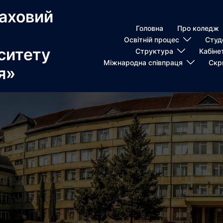
аховий
Головна
Про коледж
Освітній процес
Студ
ситету
Структура
Кабіне
Міжнародна співпраця
Скр
я»