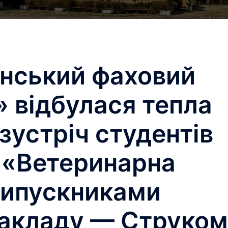
нський фаховий
 відбулася тепла
зустріч студентів
 «Ветеринарна
випускниками
закладу — Струком