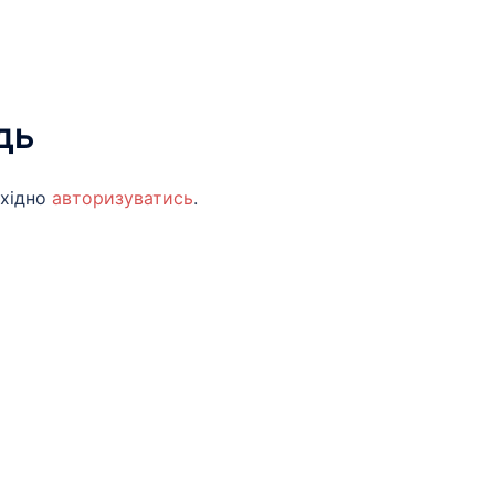
дь
бхідно
авторизуватись
.