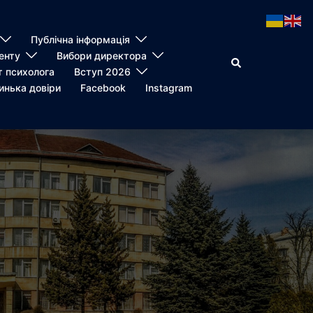
Публічна інформація
енту
Вибори директора
Пошук
т психолога
Вступ 2026
инька довіри
Facebook
Instagram