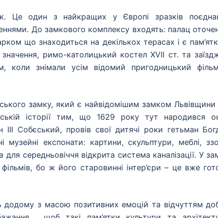
ок. Це один з найкращих у Європі зразків поєдна
леннями. До замкового комплексу входять: палац оточе
арком що знаходиться на декількох терасах і є пам’ят
значення, римо-католицький костел XVІІ ст. та заїзд
м, коли знімали усім відомий пригодницький філь
еського замку, який є найвідомішим замком Львівщини
ьській історії тим, що 1629 року тут народився о
 ІІІ Собєський, провів свої дитячі роки гетьман Бог
і музейні експонати: картини, скульптури, меблі, ззо
 для середньовіччя відкрита система каналізації. У за
фільмів, бо ж його старовинні інтер’єри – це вже гот
одому з масою позитивних емоцій та відчуттям до
бажання , щоб такі пам’ятки культури та архітект