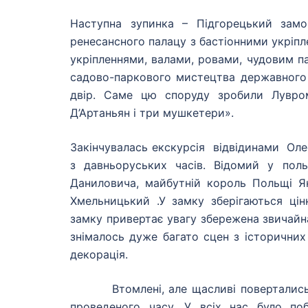
Наступна зупинка – Підгорецький зам
ренесансного палацу з бастіонними укріп
укріпленнями, валами, ровами, чудовим п
садово-паркового мистецтва державного 
двір. Саме цю споруду зробили Лувро
Д’Артаньян і три мушкетери».
Закінчувалась екскурсія відвідинами Ол
з давньоруських часів. Відомий у пол
Даниловича, майбутній король Польщі Ян
Хмельницький .У замку зберігаються цінн
замку привертає увагу збережена звичайна
знімалось дуже багато сцен з історичних 
декорація.
Втомлені, але щасливі повертались д
проведеного часу. У всіх нас було по