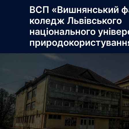
Перейти
ВСП «Вишнянський ф
до
коледж Львівського
вмісту
національного універ
природокористуванн