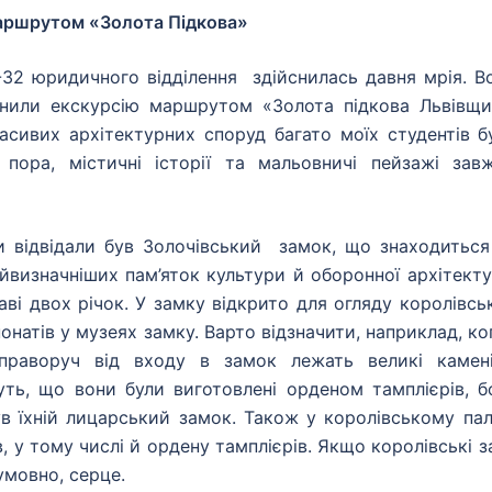
аршрутом «Золота Підкова»
-32 юридичного відділення здійснилась давня мрія. В
нили екскурсію маршрутом «Золота підкова Львівщи
асивих архітектурних споруд багато моїх студентів б
пора, містичні історії та мальовничі пейзажі зав
и відвідали був Золочівський замок, що знаходиться
айвизначніших пам’яток культури й оборонної архітекту
ві двох річок. У замку відкрито для огляду королівсь
онатів у музеях замку. Варто відзначити, наприклад, ко
праворуч від входу в замок лежать великі камен
ть, що вони були виготовлені орденом тамплієрів, б
в їхній лицарський замок. Також у королівському пал
, у тому числі й ордену тамплієрів. Якщо королівські з
умовно, серце.