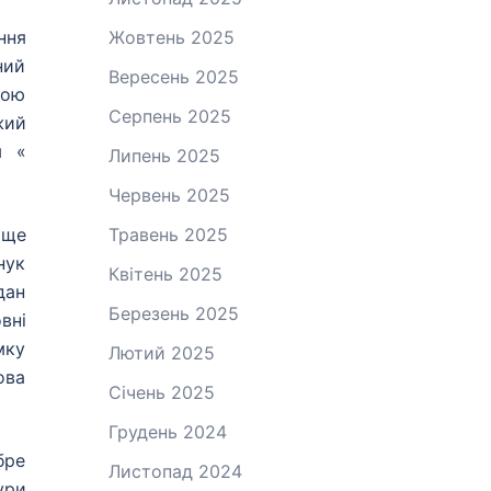
ння
Жовтень 2025
ний
Вересень 2025
кою
Серпень 2025
жий
м «
Липень 2025
Червень 2025
 ще
Травень 2025
нук
Квітень 2025
дан
Березень 2025
вні
мку
Лютий 2025
ова
Січень 2025
Грудень 2024
бре
Листопад 2024
ури