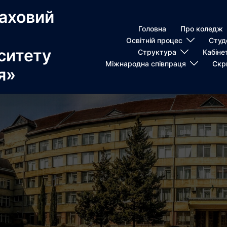
аховий
Головна
Про коледж
Освітній процес
Студ
ситету
Структура
Кабіне
Міжнародна співпраця
Скр
я»