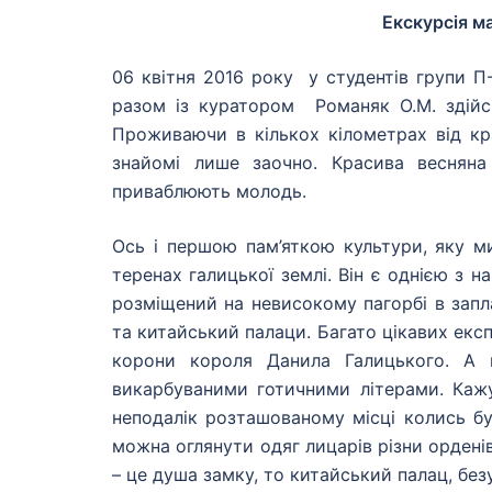
Екскурсія м
06 квітня 2016 року у студентів групи П
разом із куратором Романяк О.М. здійс
Проживаючи в кількох кілометрах від кр
знайомі лише заочно. Красива весняна 
приваблюють молодь.
Ось і першою пам’яткою культури, яку м
теренах галицької землі. Він є однією з н
розміщений на невисокому пагорбі в запла
та китайський палаци. Багато цікавих експ
корони короля Данила Галицького. А 
викарбуваними готичними літерами. Кажу
неподалік розташованому місці колись бу
можна оглянути одяг лицарів різни орденів
– це душа замку, то китайський палац, без