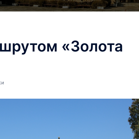
ршрутом «Золота
КИ