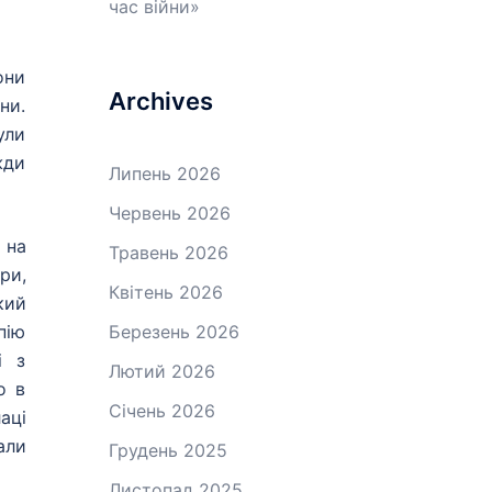
час війни»
они
Archives
ни.
ули
жди
Липень 2026
Червень 2026
 на
Травень 2026
ри,
Квітень 2026
кий
пію
Березень 2026
і з
Лютий 2026
о в
Січень 2026
аці
али
Грудень 2025
Листопад 2025