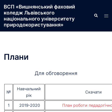
Перейти
ВСП «Вишнянський фаховий
до
коледж Львівського
Пошук
Пер
вмісту
національного університету
ме
природокористування»
Плани
Для обговорення
Навчальний
№
Скачати
рік
1
2019-2020
План роботи педадогічно